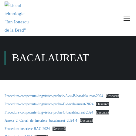
BACALAUREAT
Procedura-competente-lingvistice-probele-A-si-B-bacalalaureat-2024
Descarcă
Procedura-competente-lingvistice-proba-D-bacalalaureat-2024
Descarcă
Procedura-competente-lingvistice-proba-C-bacalalaureat-2024
Descarcă
Anexa_2_Cereri_de_inscriere_bacalaureat_2024-4
Descarcă
Procedura-inscriere-BAC-2024
Descarcă