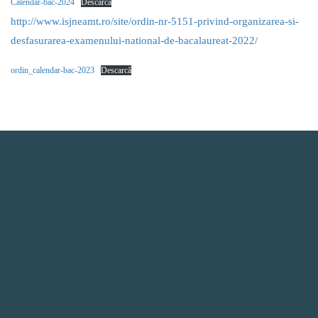
Calendar-bac-2024
Descarcă
http://www.isjneamt.ro/site/ordin-nr-5151-privind-organizarea-si-
desfasurarea-examenului-national-de-bacalaureat-2022/
ordin_calendar-bac-2023
Descarcă